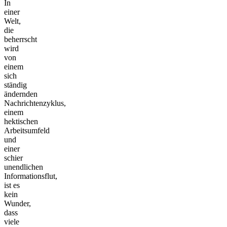
In
einer
Welt,
die
beherrscht
wird
von
einem
sich
ständig
ändernden
Nachrichtenzyklus,
einem
hektischen
Arbeitsumfeld
und
einer
schier
unendlichen
Informationsflut,
ist es
kein
Wunder,
dass
viele