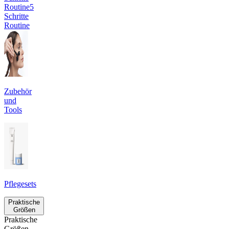
Routine
5
Schritte
Routine
Zubehör
und
Tools
Pflegesets
Praktische
Größen
Praktische
Größen