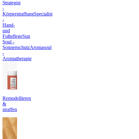
Strategist
-
Körperstraffung
Specialist
-
Hand-
und
Fußpflege
Sun
Soul -
Sonnenschutz
Aromasoul
-
Aromatherapie
Remodellieren
&
straffen