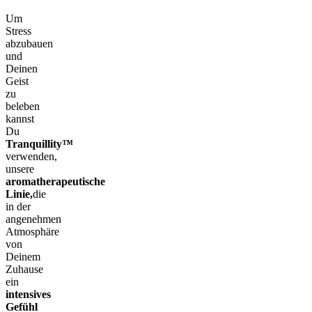
Um
Stress
abzubauen
und
Deinen
Geist
zu
beleben
kannst
Du
Tranquillity™
verwenden,
unsere
aromatherapeutische
Linie,
die
in der
angenehmen
Atmosphäre
von
Deinem
Zuhause
ein
intensives
Gefühl