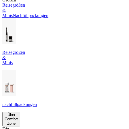
Reisegrößen
&
Minis
Nachfüllpackungen
Reisegrößen
&
Minis
nachfullpackungen
Über
Comfort
Zone
Die