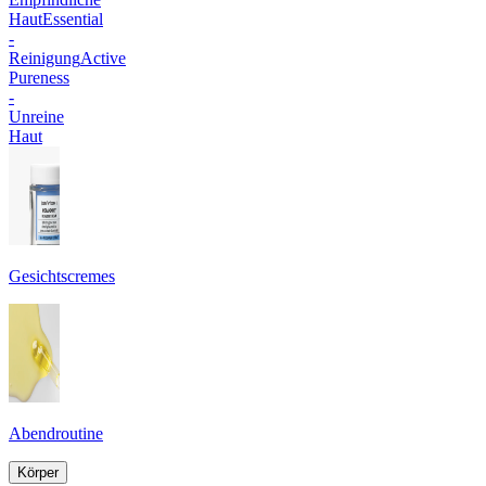
Haut
Essential
-
Reinigung
Active
Pureness
-
Unreine
Haut
Gesichtscremes
Abendroutine
Körper