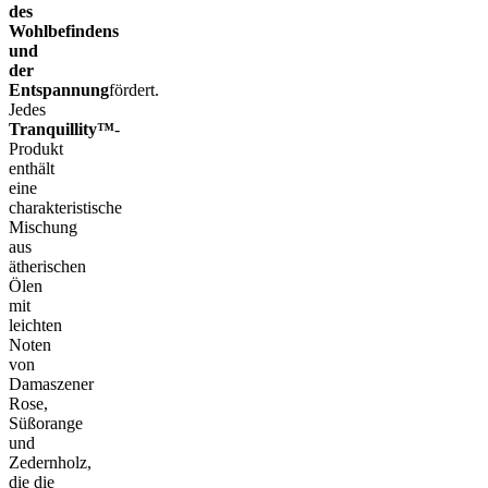
des
Wohlbefindens
und
der
Entspannung
fördert.
Jedes
Tranquillity™
-
Produkt
enthält
eine
charakteristische
Mischung
aus
ätherischen
Ölen
mit
leichten
Noten
von
Damaszener
Rose,
Süßorange
und
Zedernholz,
die die