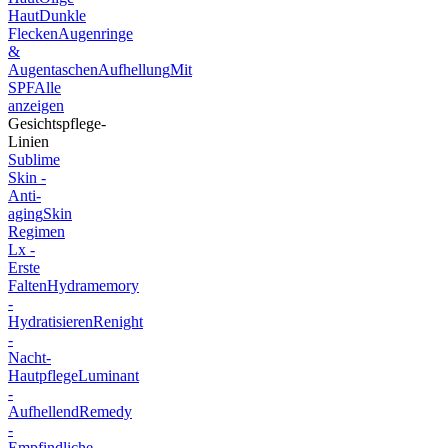
Haut
Dunkle
Flecken
Augenringe
&
Augentaschen
Aufhellung
Mit
SPF
Alle
anzeigen
Gesichtspflege-
Linien
Sublime
Skin -
Anti-
aging
Skin
Regimen
Lx -
Erste
Falten
Hydramemory
-
Hydratisieren
Renight
-
Nacht-
Hautpflege
Luminant
-
Aufhellend
Remedy
-
Empfindliche