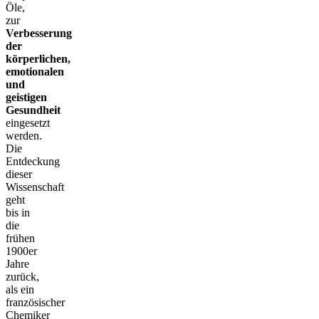
Öle,
zur
Verbesserung
der
körperlichen,
emotionalen
und
geistigen
Gesundheit
eingesetzt
werden.
Die
Entdeckung
dieser
Wissenschaft
geht
bis in
die
frühen
1900er
Jahre
zurück,
als ein
französischer
Chemiker