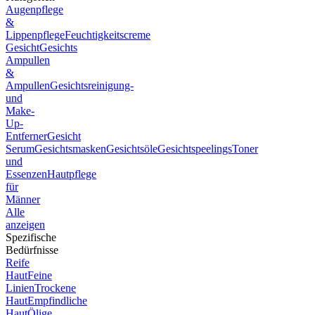
Augenpflege
&
Lippenpflege
Feuchtigkeitscreme
Gesicht
Gesichts
Ampullen
&
Ampullen
Gesichtsreinigung-
und
Make-
Up-
Entferner
Gesicht
Serum
Gesichtsmasken
Gesichtsöle
Gesichtspeelings
Toner
und
Essenzen
Hautpflege
für
Männer
Alle
anzeigen
Spezifische
Bedürfnisse
Reife
Haut
Feine
Linien
Trockene
Haut
Empfindliche
Haut
Ölige