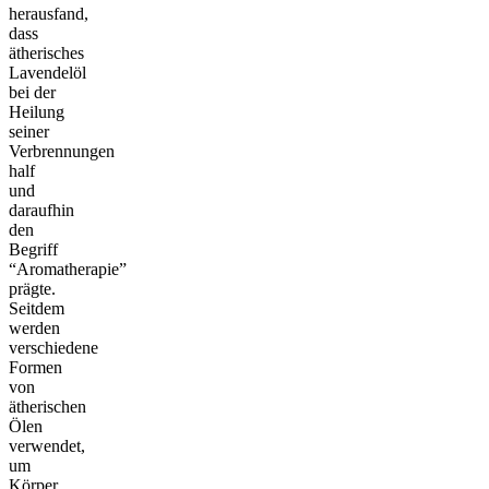
herausfand,
dass
ätherisches
Lavendelöl
bei der
Heilung
seiner
Verbrennungen
half
und
daraufhin
den
Begriff
“Aromatherapie”
prägte.
Seitdem
werden
verschiedene
Formen
von
ätherischen
Ölen
verwendet,
um
Körper