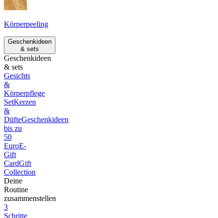
Körperpeeling
Geschenkideen
& sets
Geschenkideen
& sets
Gesichts
&
Körperpflege
Set
Kerzen
&
Düfte
Geschenkideen
bis zu
50
Euro
E-
Gift
Card
Gift
Collection
Deine
Routine
zusammenstellen
3
Schritte