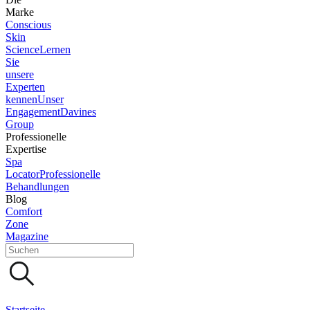
Marke
Conscious
Skin
Science
Lernen
Sie
unsere
Experten
kennen
Unser
Engagement
Davines
Group
Professionelle
Expertise
Spa
Locator
Professionelle
Behandlungen
Blog
Comfort
Zone
Magazine
Startseite