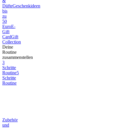
&
Düfte
Geschenkideen
bis
zu
50
Euro
E-
Gift
Card
Gift
Collection
Deine
Routine
zusammenstellen
3
Schritte
Routine
5
Schritte
Routine
Zubehör
und