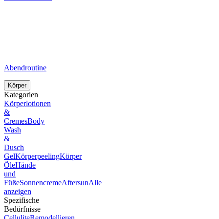
Abendroutine
Körper
Kategorien
Körperlotionen
&
Cremes
Body
Wash
&
Dusch
Gel
Körperpeeling
Körper
Öle
Hände
und
Füße
Sonnencreme
Aftersun
Alle
anzeigen
Spezifische
Bedürfnisse
Cellulite
Remodellieren