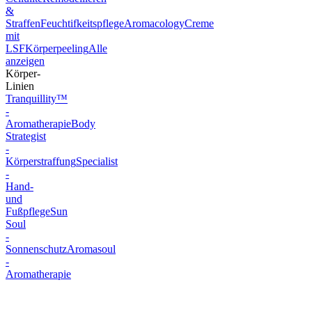
&
Straffen
Feuchtifkeitspflege
Aromacology
Creme
mit
LSF
Körperpeeling
Alle
anzeigen
Körper-
Linien
Tranquillity™
-
Aromatherapie
Body
Strategist
-
Körperstraffung
Specialist
-
Hand-
und
Fußpflege
Sun
Soul
-
Sonnenschutz
Aromasoul
-
Aromatherapie