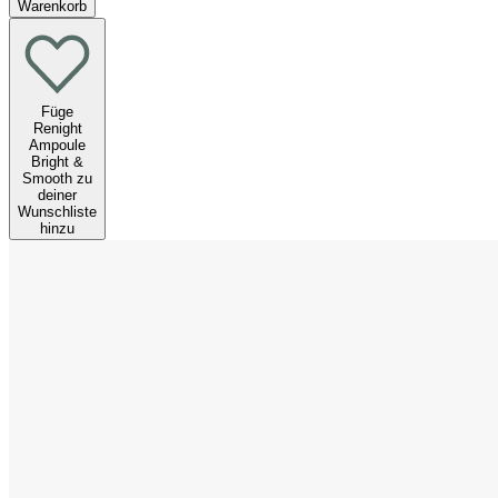
Warenkorb
Füge
Renight
Ampoule
Bright &
Smooth zu
deiner
Wunschliste
hinzu