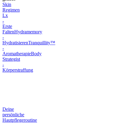
Skin
Regimen
Lx
-
Erste
Falten
Hydramemory
-
Hydratisieren
Tranquillity™
-
Aromatherapie
Body
Strategist
-
Körperstraffung
Deine
persönliche
Hautpflegeroutine