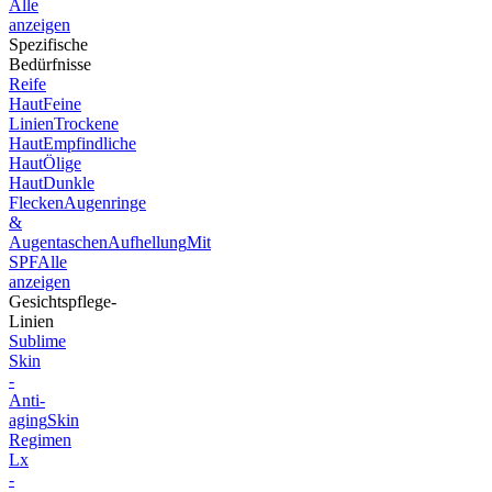
Alle
anzeigen
Spezifische
Bedürfnisse
Reife
Haut
Feine
Linien
Trockene
Haut
Empfindliche
Haut
Ölige
Haut
Dunkle
Flecken
Augenringe
&
Augentaschen
Aufhellung
Mit
SPF
Alle
anzeigen
Gesichtspflege-
Linien
Sublime
Skin
-
Anti-
aging
Skin
Regimen
Lx
-