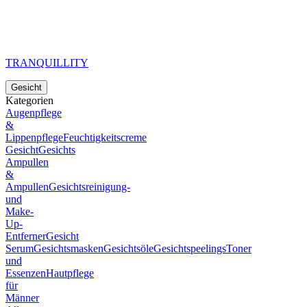
TRANQUILLITY
Gesicht
Kategorien
Augenpflege
&
Lippenpflege
Feuchtigkeitscreme
Gesicht
Gesichts
Ampullen
&
Ampullen
Gesichtsreinigung-
und
Make-
Up-
Entferner
Gesicht
Serum
Gesichtsmasken
Gesichtsöle
Gesichtspeelings
Toner
und
Essenzen
Hautpflege
für
Männer