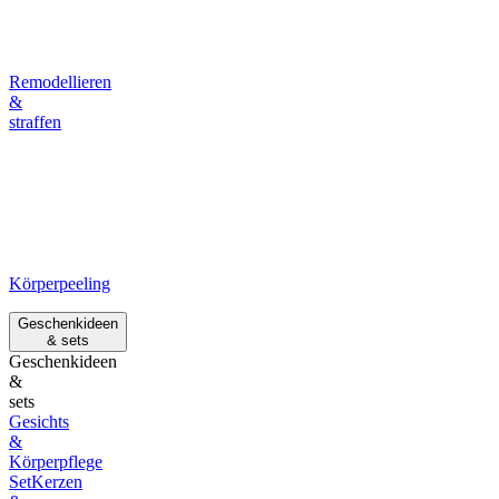
Remodellieren
&
straffen
Körperpeeling
Geschenkideen
& sets
Geschenkideen
&
sets
Gesichts
&
Körperpflege
Set
Kerzen