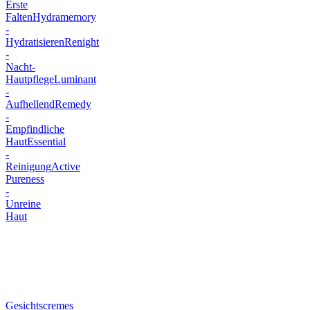
Erste
Falten
Hydramemory
-
Hydratisieren
Renight
-
Nacht-
Hautpflege
Luminant
-
Aufhellend
Remedy
-
Empfindliche
Haut
Essential
-
Reinigung
Active
Pureness
-
Unreine
Haut
Gesichtscremes