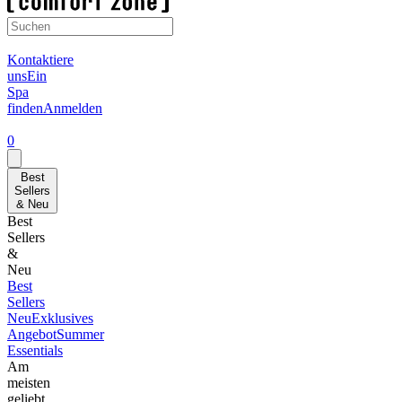
Kontaktiere
uns
Ein
Spa
finden
Anmelden
0
Best
Sellers
& Neu
Best
Sellers
&
Neu
Best
Sellers
Neu
Exklusives
Angebot
Summer
Essentials
Am
meisten
geliebt