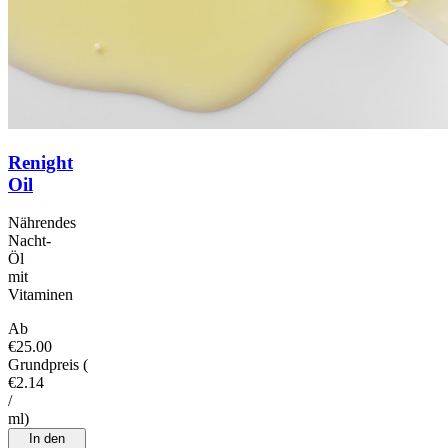
Renight
Oil
Nährendes
Nacht-
Öl
mit
Vitaminen
Ab
€25.00
Grundpreis
(
€2.14
/
ml
)
In den