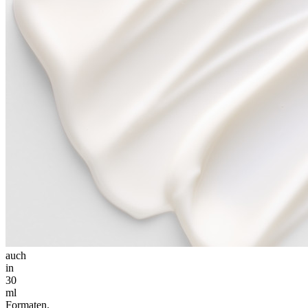
auch
in
30
ml
Formaten.