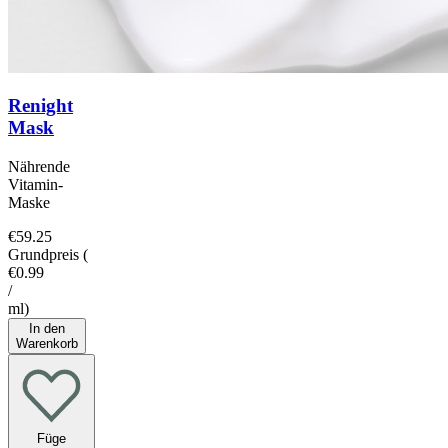
Renight
Mask
Nährende
Vitamin-
Maske
€59.25
Grundpreis
(
€0.99
/
ml
)
In den
Warenkorb
Füge