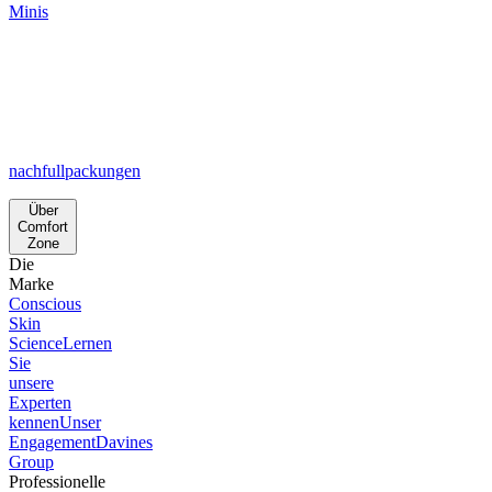
Minis
nachfullpackungen
Über
Comfort
Zone
Die
Marke
Conscious
Skin
Science
Lernen
Sie
unsere
Experten
kennen
Unser
Engagement
Davines
Group
Professionelle