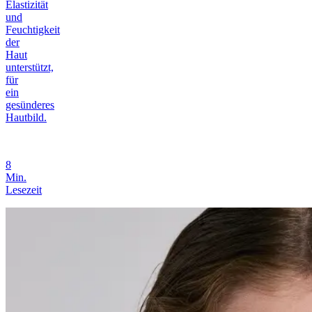
Elastizität
und
Feuchtigkeit
der
Haut
unterstützt,
für
ein
gesünderes
Hautbild.
8
Min.
Lesezeit