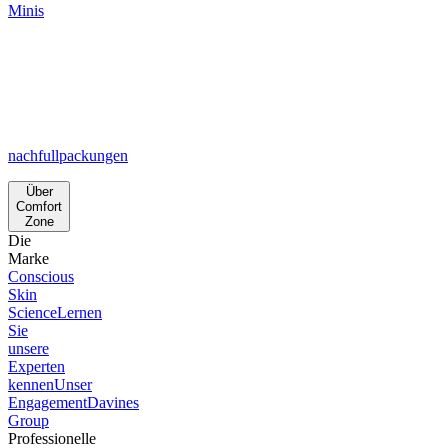
Minis
nachfullpackungen
Über
Comfort
Zone
Die
Marke
Conscious
Skin
Science
Lernen
Sie
unsere
Experten
kennen
Unser
Engagement
Davines
Group
Professionelle