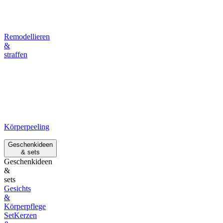
Remodellieren
&
straffen
Körperpeeling
Geschenkideen
& sets
Geschenkideen
&
sets
Gesichts
&
Körperpflege
Set
Kerzen