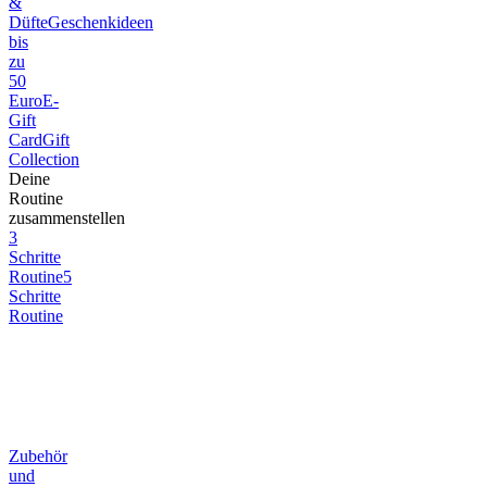
&
Düfte
Geschenkideen
bis
zu
50
Euro
E-
Gift
Card
Gift
Collection
Deine
Routine
zusammenstellen
3
Schritte
Routine
5
Schritte
Routine
Zubehör
und