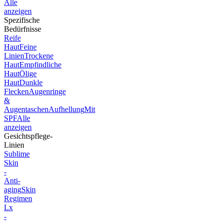
Alle
anzeigen
Spezifische
Bedürfnisse
Reife
Haut
Feine
Linien
Trockene
Haut
Empfindliche
Haut
Ölige
Haut
Dunkle
Flecken
Augenringe
&
Augentaschen
Aufhellung
Mit
SPF
Alle
anzeigen
Gesichtspflege-
Linien
Sublime
Skin
-
Anti-
aging
Skin
Regimen
Lx
-