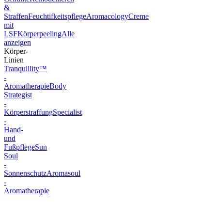
&
Straffen
Feuchtifkeitspflege
Aromacology
Creme
mit
LSF
Körperpeeling
Alle
anzeigen
Körper-
Linien
Tranquillity™
-
Aromatherapie
Body
Strategist
-
Körperstraffung
Specialist
-
Hand-
und
Fußpflege
Sun
Soul
-
Sonnenschutz
Aromasoul
-
Aromatherapie