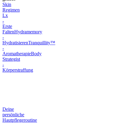
Skin
Regimen
Lx
-
Erste
Falten
Hydramemory
-
Hydratisieren
Tranquillity™
-
Aromatherapie
Body
Strategist
-
Körperstraffung
Deine
persönliche
Hautpflegeroutine