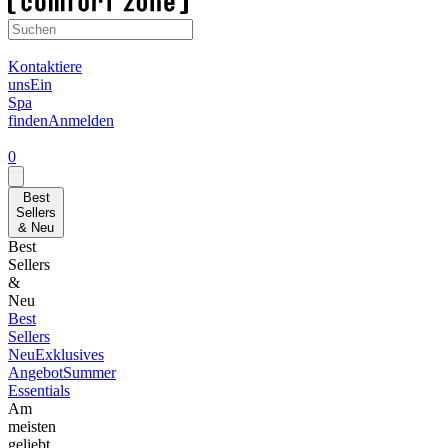
Kontaktiere
uns
Ein
Spa
finden
Anmelden
0
Best
Sellers
& Neu
Best
Sellers
&
Neu
Best
Sellers
Neu
Exklusives
Angebot
Summer
Essentials
Am
meisten
geliebt