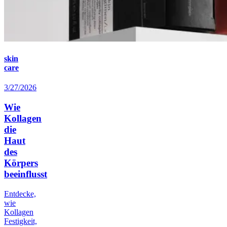
skin
care
3/27/2026
Wie
Kollagen
die
Haut
des
Körpers
beeinflusst
Entdecke,
wie
Kollagen
Festigkeit,