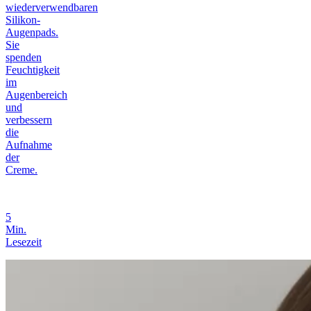
wiederverwendbaren
Silikon-
Augenpads.
Sie
spenden
Feuchtigkeit
im
Augenbereich
und
verbessern
die
Aufnahme
der
Creme.
5
Min.
Lesezeit