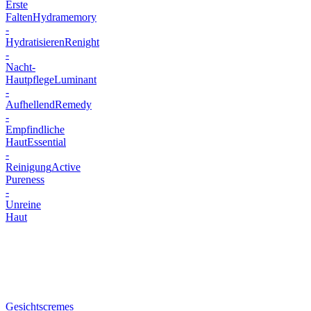
Erste
Falten
Hydramemory
-
Hydratisieren
Renight
-
Nacht-
Hautpflege
Luminant
-
Aufhellend
Remedy
-
Empfindliche
Haut
Essential
-
Reinigung
Active
Pureness
-
Unreine
Haut
Gesichtscremes