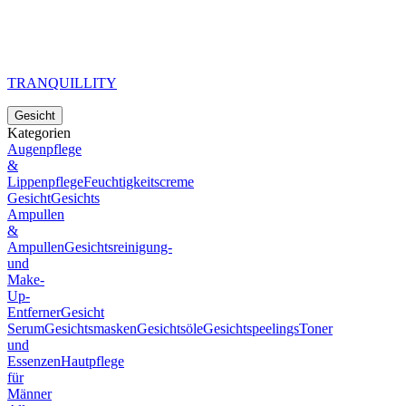
TRANQUILLITY
Gesicht
Kategorien
Augenpflege
&
Lippenpflege
Feuchtigkeitscreme
Gesicht
Gesichts
Ampullen
&
Ampullen
Gesichtsreinigung-
und
Make-
Up-
Entferner
Gesicht
Serum
Gesichtsmasken
Gesichtsöle
Gesichtspeelings
Toner
und
Essenzen
Hautpflege
für
Männer