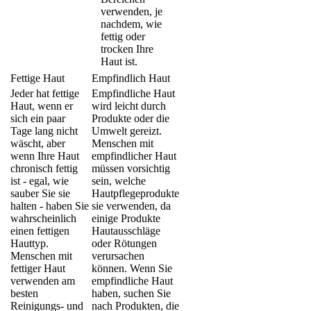
verwenden, je
nachdem, wie
fettig oder
trocken Ihre
Haut ist.
Fettige Haut
Empfindlich Haut
Jeder hat fettige
Empfindliche Haut
Haut, wenn er
wird leicht durch
sich ein paar
Produkte oder die
Tage lang nicht
Umwelt gereizt.
wäscht, aber
Menschen mit
wenn Ihre Haut
empfindlicher Haut
chronisch fettig
müssen vorsichtig
ist - egal, wie
sein, welche
sauber Sie sie
Hautpflegeprodukte
halten - haben Sie
sie verwenden, da
wahrscheinlich
einige Produkte
einen fettigen
Hautausschläge
Hauttyp.
oder Rötungen
Menschen mit
verursachen
fettiger Haut
können. Wenn Sie
verwenden am
empfindliche Haut
besten
haben, suchen Sie
Reinigungs- und
nach Produkten, die