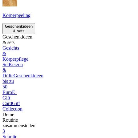
Körperpeeling
Geschenkideen
& sets
Geschenkideen
& sets
Gesichts
&
Körperpflege
Set
Kerzen
&
Düfte
Geschenkideen
bis zu
50
Euro
E-
Gift
Card
Gift
Collection
Deine
Routine
zusammenstellen
3
Schritte