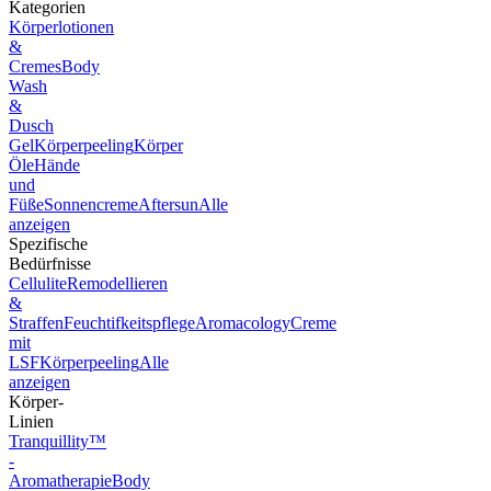
Kategorien
Körperlotionen
&
Cremes
Body
Wash
&
Dusch
Gel
Körperpeeling
Körper
Öle
Hände
und
Füße
Sonnencreme
Aftersun
Alle
anzeigen
Spezifische
Bedürfnisse
Cellulite
Remodellieren
&
Straffen
Feuchtifkeitspflege
Aromacology
Creme
mit
LSF
Körperpeeling
Alle
anzeigen
Körper-
Linien
Tranquillity™
-
Aromatherapie
Body