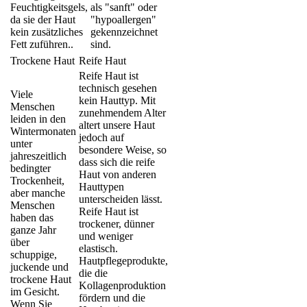
Feuchtigkeitsgels,
als "sanft" oder
da sie der Haut
"hypoallergen"
kein zusätzliches
gekennzeichnet
Fett zuführen..
sind.
Trockene Haut
Reife Haut
Reife Haut ist
technisch gesehen
Viele
kein Hauttyp. Mit
Menschen
zunehmendem Alter
leiden in den
altert unsere Haut
Wintermonaten
jedoch auf
unter
besondere Weise, so
jahreszeitlich
dass sich die reife
bedingter
Haut von anderen
Trockenheit,
Hauttypen
aber manche
unterscheiden lässt.
Menschen
Reife Haut ist
haben das
trockener, dünner
ganze Jahr
und weniger
über
elastisch.
schuppige,
Hautpflegeprodukte,
juckende und
die die
trockene Haut
Kollagenproduktion
im Gesicht.
fördern und die
Wenn Sie