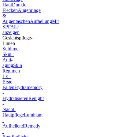
Haut
Dunkle
Flecken
Augenringe
&
Augentaschen
Aufhellung
Mit
SPF
Alle
anzeigen
Gesichtspflege-
Linien
Sublime
Skin -
Anti-
aging
Skin
Regimen
Lx -
Erste
Falten
Hydramemory
-
Hydratisieren
Renight
-
Nacht-
Hautpflege
Luminant
-
Aufhellend
Remedy
-
Empfindliche