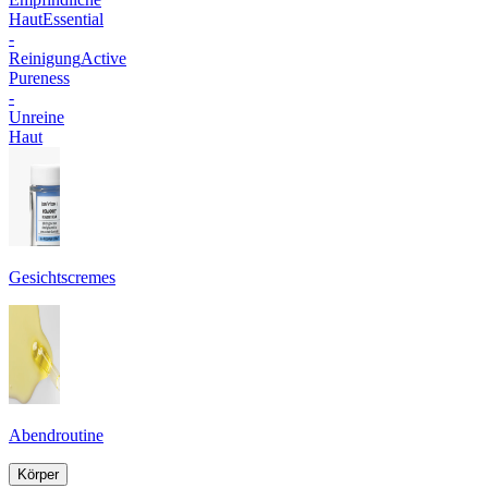
Haut
Essential
-
Reinigung
Active
Pureness
-
Unreine
Haut
Gesichtscremes
Abendroutine
Körper