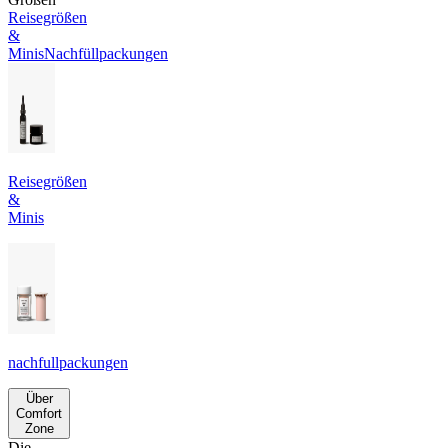
Reisegrößen
&
Minis
Nachfüllpackungen
Reisegrößen
&
Minis
nachfullpackungen
Über
Comfort
Zone
Die