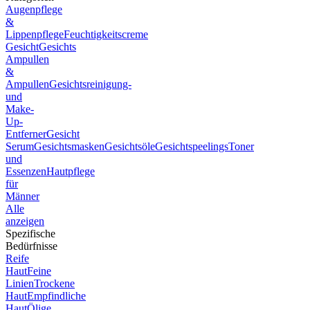
Augenpflege
&
Lippenpflege
Feuchtigkeitscreme
Gesicht
Gesichts
Ampullen
&
Ampullen
Gesichtsreinigung-
und
Make-
Up-
Entferner
Gesicht
Serum
Gesichtsmasken
Gesichtsöle
Gesichtspeelings
Toner
und
Essenzen
Hautpflege
für
Männer
Alle
anzeigen
Spezifische
Bedürfnisse
Reife
Haut
Feine
Linien
Trockene
Haut
Empfindliche
Haut
Ölige