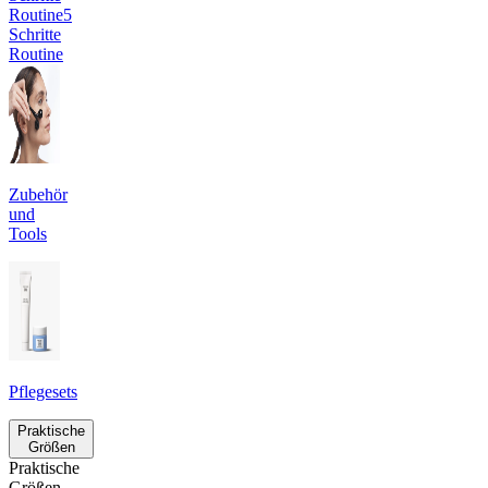
Routine
5
Schritte
Routine
Zubehör
und
Tools
Pflegesets
Praktische
Größen
Praktische
Größen