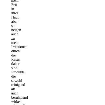
mehr
Fett
in
ihrer
Haut,
aber
sie
neigen
auch
zu
mehr
Irritationen
durch
die
Rasur,
daher
sind
Produkte,
die
sowohl
reinigend
als
auch
beruhigend
wirken,