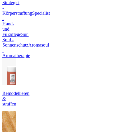
Strategist
-
Körperstraffung
Specialist
-
Hand-
und
Fußpflege
Sun
Soul -
Sonnenschutz
Aromasoul
-
Aromatherapie
Remodellieren
&
straffen