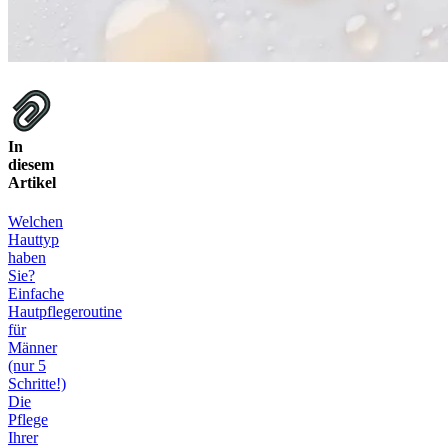
In
diesem
Artikel
Welchen
Hauttyp
haben
Sie?
Einfache
Hautpflegeroutine
für
Männer
(nur 5
Schritte!)
Die
Pflege
Ihrer