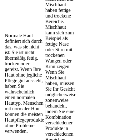
Mischhaut
haben fettige
und trockene
Bereiche.
Mischhaut
kann sich zum
Normale Haut
Beispiel als
definiert sich durch
fettige Nase
das, was sie nicht
oder Stirn mit
ist: Sie ist nicht
trockenen
übermäßig fettig,
Wangen oder
trocken oder
Kinn zeigen.
gereizt. Wenn Ihre
Wenn Sie
Haut ohne jegliche
Mischhaut
Pflege gut aussieht,
haben, müssen
haben Sie
Sie Ihr Gesicht
wahrscheinlich
möglicherweise
einen normalen
zonenweise
Hauttyp. Menschen
behandeln,
mit normaler Haut
indem Sie eine
können die meisten
Kombination
Hautpflegeprodukte
verschiedener
ohne Probleme
Produkte in
verwenden.
verschiedenen
Bereichen