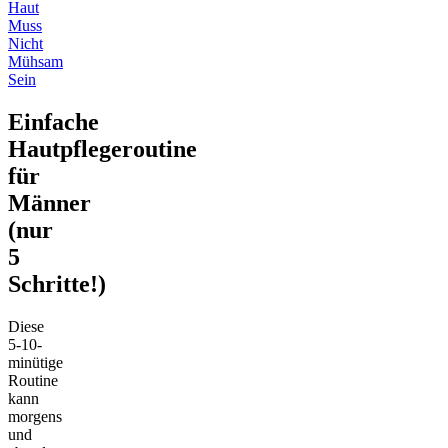
Haut
Muss
Nicht
Mühsam
Sein
Einfache
Hautpflegeroutine
für
Männer
(nur
5
Schritte!)
Diese
5-10-
minütige
Routine
kann
morgens
und