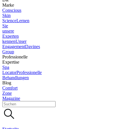
Marke
Conscious
Skin
Science
Lernen
Sie
unsere
Experten
kennen
Unser
Engagement
Davines
Group
Professionelle
Expertise
Spa
Locator
Professionelle
Behandlungen
Blog
Comfort
Zone
Magazine
Startseite