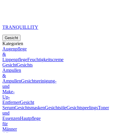
TRANQUILLITY
Gesicht
Kategorien
Augenpflege
&
Lippenpflege
Feuchtigkeitscreme
Gesicht
Gesichts
Ampullen
&
Ampullen
Gesichtsreinigung-
und
Make-
Up-
Entferner
Gesicht
Serum
Gesichtsmasken
Gesichtsöle
Gesichtspeelings
Toner
und
Essenzen
Hautpflege
für
Männer