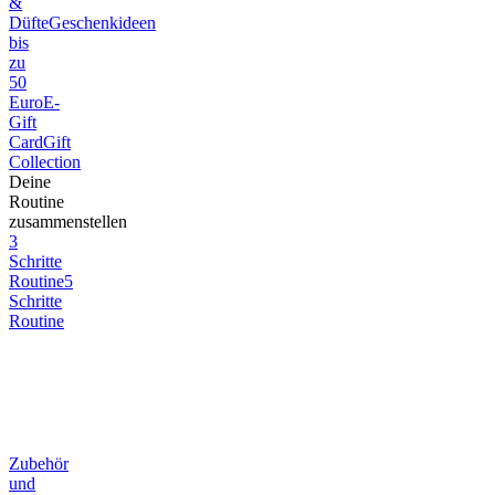
&
Düfte
Geschenkideen
bis
zu
50
Euro
E-
Gift
Card
Gift
Collection
Deine
Routine
zusammenstellen
3
Schritte
Routine
5
Schritte
Routine
Zubehör
und