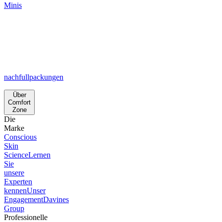
Minis
nachfullpackungen
Über
Comfort
Zone
Die
Marke
Conscious
Skin
Science
Lernen
Sie
unsere
Experten
kennen
Unser
Engagement
Davines
Group
Professionelle