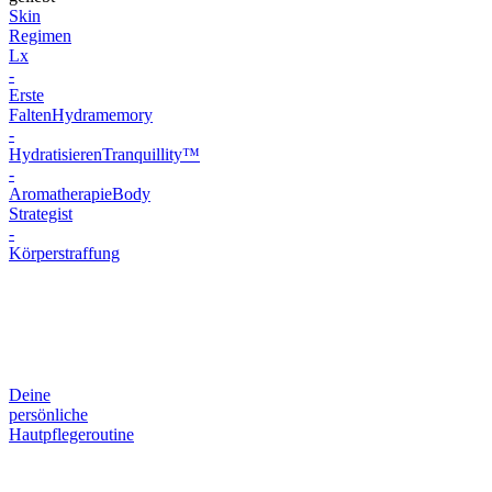
Skin
Regimen
Lx
-
Erste
Falten
Hydramemory
-
Hydratisieren
Tranquillity™
-
Aromatherapie
Body
Strategist
-
Körperstraffung
Deine
persönliche
Hautpflegeroutine