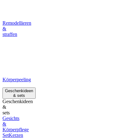
Remodellieren
&
straffen
Körperpeeling
Geschenkideen
& sets
Geschenkideen
&
sets
Gesichts
&
Körperpflege
Set
Kerzen