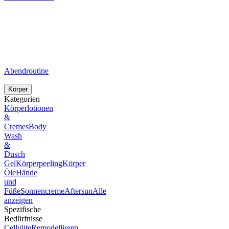
Abendroutine
Körper
Kategorien
Körperlotionen
&
Cremes
Body
Wash
&
Dusch
Gel
Körperpeeling
Körper
Öle
Hände
und
Füße
Sonnencreme
Aftersun
Alle
anzeigen
Spezifische
Bedürfnisse
Cellulite
Remodellieren