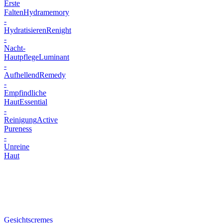
Erste
Falten
Hydramemory
-
Hydratisieren
Renight
-
Nacht-
Hautpflege
Luminant
-
Aufhellend
Remedy
-
Empfindliche
Haut
Essential
-
Reinigung
Active
Pureness
-
Unreine
Haut
Gesichtscremes