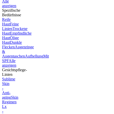
Alle
anzeigen
Spezifische
Bedürfnisse
Reife
Haut
Feine
Linien
Trockene
Haut
Empfindliche
Haut
Ölige
Haut
Dunkle
Flecken
Augenringe
&
Augentaschen
Aufhellung
Mit
SPF
Alle
anzeigen
Gesichtspflege-
Linien
Sublime
Skin
-
Anti-
aging
Skin
Regimen
Lx
-