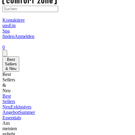
Kontaktiere
uns
Ein
Spa
finden
Anmelden
0
Best
Sellers
& Neu
Best
Sellers
&
Neu
Best
Sellers
Neu
Exklusives
Angebot
Summer
Essentials
Am
meisten
geliebt