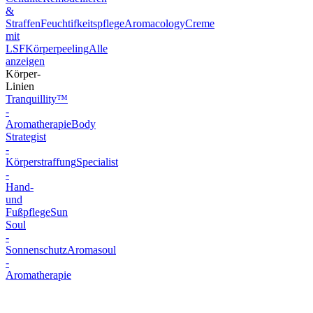
&
Straffen
Feuchtifkeitspflege
Aromacology
Creme
mit
LSF
Körperpeeling
Alle
anzeigen
Körper-
Linien
Tranquillity™
-
Aromatherapie
Body
Strategist
-
Körperstraffung
Specialist
-
Hand-
und
Fußpflege
Sun
Soul
-
Sonnenschutz
Aromasoul
-
Aromatherapie