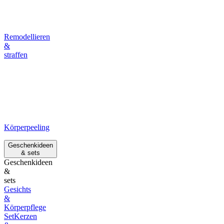
Remodellieren
&
straffen
Körperpeeling
Geschenkideen
& sets
Geschenkideen
&
sets
Gesichts
&
Körperpflege
Set
Kerzen