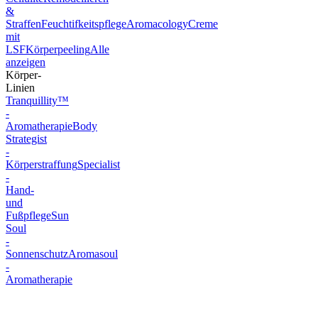
&
Straffen
Feuchtifkeitspflege
Aromacology
Creme
mit
LSF
Körperpeeling
Alle
anzeigen
Körper-
Linien
Tranquillity™
-
Aromatherapie
Body
Strategist
-
Körperstraffung
Specialist
-
Hand-
und
Fußpflege
Sun
Soul
-
Sonnenschutz
Aromasoul
-
Aromatherapie