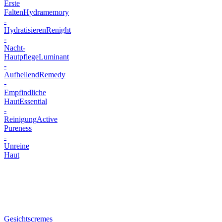
Erste
Falten
Hydramemory
-
Hydratisieren
Renight
-
Nacht-
Hautpflege
Luminant
-
Aufhellend
Remedy
-
Empfindliche
Haut
Essential
-
Reinigung
Active
Pureness
-
Unreine
Haut
Gesichtscremes