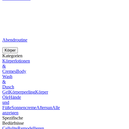
Abendroutine
Körper
Kategorien
Körperlotionen
&
Cremes
Body
Wash
&
Dusch
Gel
Körperpeeling
Körper
Öle
Hände
und
Füße
Sonnencreme
Aftersun
Alle
anzeigen
Spezifische
Bedürfnisse
Cellulite
Remodellieren