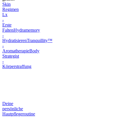
Skin
Regimen
Lx
-
Erste
Falten
Hydramemory
-
Hydratisieren
Tranquillity™
-
Aromatherapie
Body
Strategist
-
Körperstraffung
Deine
persönliche
Hautpflegeroutine