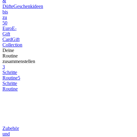
&
Düfte
Geschenkideen
bis
zu
50
Euro
E-
Gift
Card
Gift
Collection
Deine
Routine
zusammenstellen
3
Schritte
Routine
5
Schritte
Routine
Zubehör
und