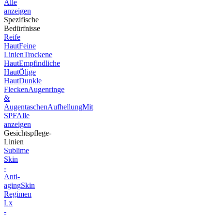
Alle
anzeigen
Spezifische
Bedürfnisse
Reife
Haut
Feine
Linien
Trockene
Haut
Empfindliche
Haut
Ölige
Haut
Dunkle
Flecken
Augenringe
&
Augentaschen
Aufhellung
Mit
SPF
Alle
anzeigen
Gesichtspflege-
Linien
Sublime
Skin
-
Anti-
aging
Skin
Regimen
Lx
-