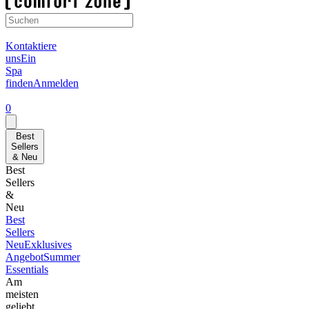
Kontaktiere
uns
Ein
Spa
finden
Anmelden
0
Best
Sellers
& Neu
Best
Sellers
&
Neu
Best
Sellers
Neu
Exklusives
Angebot
Summer
Essentials
Am
meisten
geliebt