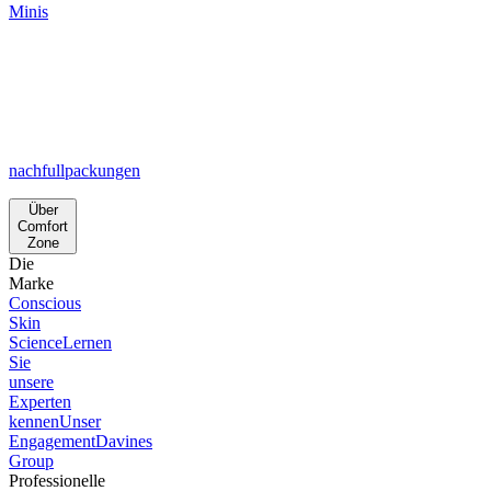
Minis
nachfullpackungen
Über
Comfort
Zone
Die
Marke
Conscious
Skin
Science
Lernen
Sie
unsere
Experten
kennen
Unser
Engagement
Davines
Group
Professionelle