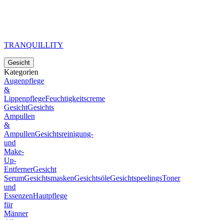
TRANQUILLITY
Gesicht
Kategorien
Augenpflege
&
Lippenpflege
Feuchtigkeitscreme
Gesicht
Gesichts
Ampullen
&
Ampullen
Gesichtsreinigung-
und
Make-
Up-
Entferner
Gesicht
Serum
Gesichtsmasken
Gesichtsöle
Gesichtspeelings
Toner
und
Essenzen
Hautpflege
für
Männer