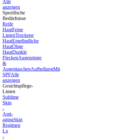
Alle
anzeigen
Spezifische
Bedürfnisse
Reife
Haut
Feine
Linien
Trockene
Haut
Empfindliche
Haut
Ölige
Haut
Dunkle
Flecken
Augenringe
&
Augentaschen
Aufhellung
Mit
SPF
Alle
anzeigen
Gesichtspflege-
Linien
Sublime
Skin
-
Anti-
aging
Skin
Regimen
Lx
-