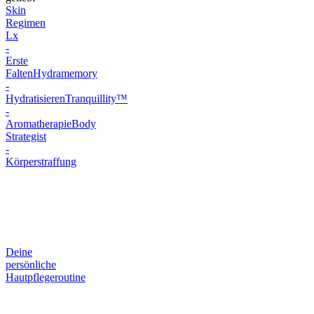
Skin
Regimen
Lx
-
Erste
Falten
Hydramemory
-
Hydratisieren
Tranquillity™
-
Aromatherapie
Body
Strategist
-
Körperstraffung
Deine
persönliche
Hautpflegeroutine