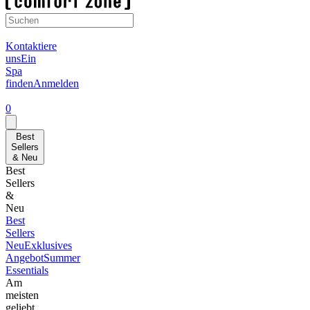
Kontaktiere
uns
Ein
Spa
finden
Anmelden
0
Best
Sellers
& Neu
Best
Sellers
&
Neu
Best
Sellers
Neu
Exklusives
Angebot
Summer
Essentials
Am
meisten
geliebt