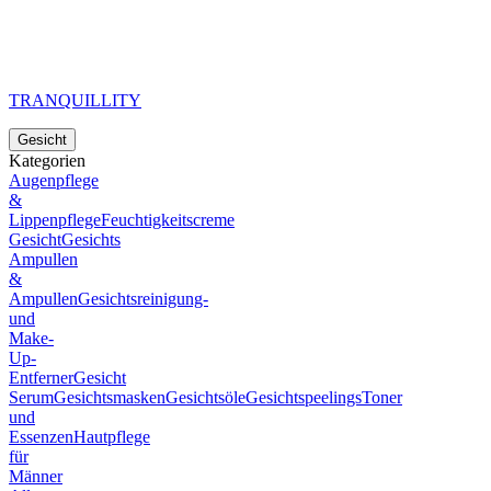
TRANQUILLITY
Gesicht
Kategorien
Augenpflege
&
Lippenpflege
Feuchtigkeitscreme
Gesicht
Gesichts
Ampullen
&
Ampullen
Gesichtsreinigung-
und
Make-
Up-
Entferner
Gesicht
Serum
Gesichtsmasken
Gesichtsöle
Gesichtspeelings
Toner
und
Essenzen
Hautpflege
für
Männer