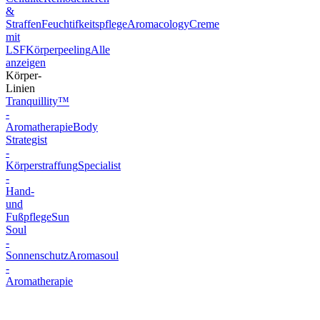
&
Straffen
Feuchtifkeitspflege
Aromacology
Creme
mit
LSF
Körperpeeling
Alle
anzeigen
Körper-
Linien
Tranquillity™
-
Aromatherapie
Body
Strategist
-
Körperstraffung
Specialist
-
Hand-
und
Fußpflege
Sun
Soul
-
Sonnenschutz
Aromasoul
-
Aromatherapie