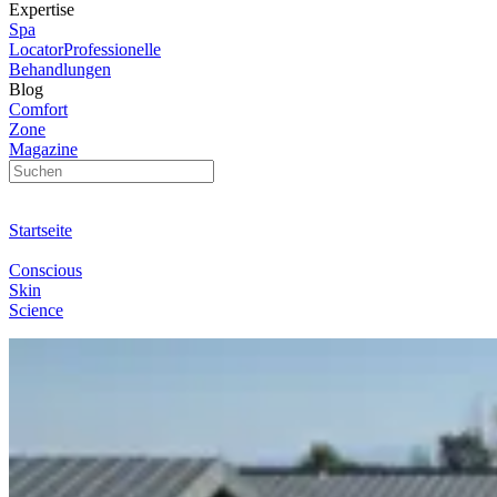
Expertise
Spa
Locator
Professionelle
Behandlungen
Blog
Comfort
Zone
Magazine
Startseite
Conscious
Skin
Science