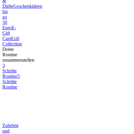
&
Düfte
Geschenkideen
bis
zu
50
Euro
E-
Gift
Card
Gift
Collection
Deine
Routine
zusammenstellen
3
Schritte
Routine
5
Schritte
Routine
Zubehör
und