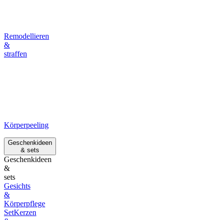
Remodellieren
&
straffen
Körperpeeling
Geschenkideen
& sets
Geschenkideen
&
sets
Gesichts
&
Körperpflege
Set
Kerzen