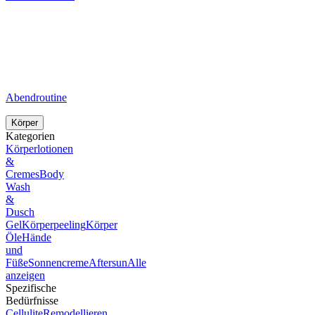
Abendroutine
Körper
Kategorien
Körperlotionen
&
Cremes
Body
Wash
&
Dusch
Gel
Körperpeeling
Körper
Öle
Hände
und
Füße
Sonnencreme
Aftersun
Alle
anzeigen
Spezifische
Bedürfnisse
Cellulite
Remodellieren