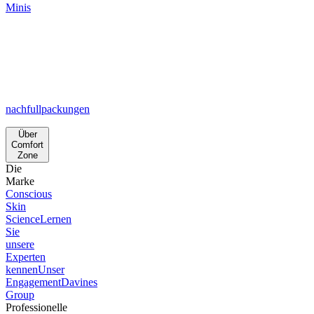
Minis
nachfullpackungen
Über
Comfort
Zone
Die
Marke
Conscious
Skin
Science
Lernen
Sie
unsere
Experten
kennen
Unser
Engagement
Davines
Group
Professionelle