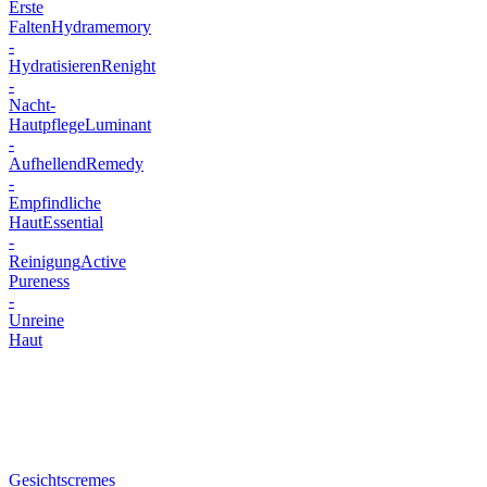
Erste
Falten
Hydramemory
-
Hydratisieren
Renight
-
Nacht-
Hautpflege
Luminant
-
Aufhellend
Remedy
-
Empfindliche
Haut
Essential
-
Reinigung
Active
Pureness
-
Unreine
Haut
Gesichtscremes