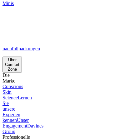
Minis
nachfullpackungen
Über
Comfort
Zone
Die
Marke
Conscious
Skin
Science
Lernen
Sie
unsere
Experten
kennen
Unser
Engagement
Davines
Group
Professionelle