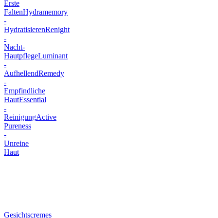
Erste
Falten
Hydramemory
-
Hydratisieren
Renight
-
Nacht-
Hautpflege
Luminant
-
Aufhellend
Remedy
-
Empfindliche
Haut
Essential
-
Reinigung
Active
Pureness
-
Unreine
Haut
Gesichtscremes