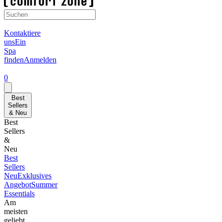
Kontaktiere
uns
Ein
Spa
finden
Anmelden
0
Best
Sellers
& Neu
Best
Sellers
&
Neu
Best
Sellers
Neu
Exklusives
Angebot
Summer
Essentials
Am
meisten
geliebt