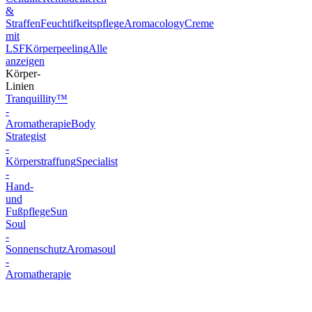
&
Straffen
Feuchtifkeitspflege
Aromacology
Creme
mit
LSF
Körperpeeling
Alle
anzeigen
Körper-
Linien
Tranquillity™
-
Aromatherapie
Body
Strategist
-
Körperstraffung
Specialist
-
Hand-
und
Fußpflege
Sun
Soul
-
Sonnenschutz
Aromasoul
-
Aromatherapie