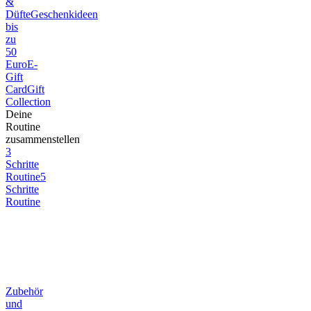
&
Düfte
Geschenkideen
bis
zu
50
Euro
E-
Gift
Card
Gift
Collection
Deine
Routine
zusammenstellen
3
Schritte
Routine
5
Schritte
Routine
Zubehör
und