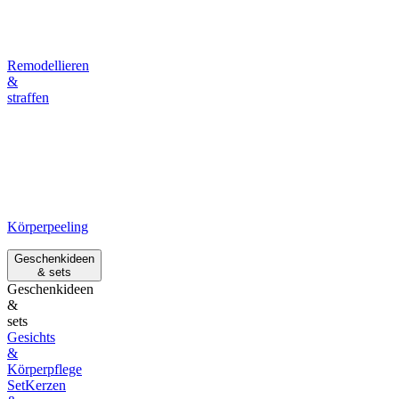
Remodellieren
&
straffen
Körperpeeling
Geschenkideen
& sets
Geschenkideen
&
sets
Gesichts
&
Körperpflege
Set
Kerzen