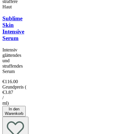
straffere
Haut
Sublime
Skin
Intensive
Serum
Intensiv
glättendes
und
straffendes
Serum
€116.00
Grundpreis
(
€3.87
/
ml
)
In den
Warenkorb