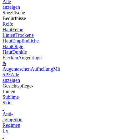
Alle
anzeigen
Spezifische
Bedürfnisse
Reife
Haut
Feine
Linien
Trockene
Haut
Empfindliche
Haut
Ölige
Haut
Dunkle
Flecken
Augenringe
&
Augentaschen
Aufhellung
Mit
SPF
Alle
anzeigen
Gesichtspflege-
Linien
Sublime
Skin
-
Anti-
aging
Skin
Regimen
Lx
-