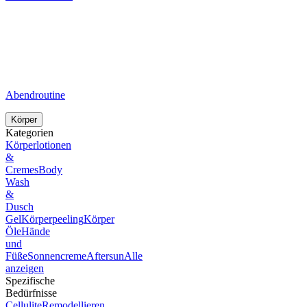
Abendroutine
Körper
Kategorien
Körperlotionen
&
Cremes
Body
Wash
&
Dusch
Gel
Körperpeeling
Körper
Öle
Hände
und
Füße
Sonnencreme
Aftersun
Alle
anzeigen
Spezifische
Bedürfnisse
Cellulite
Remodellieren