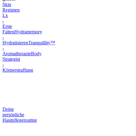
Skin
Regimen
Lx
-
Erste
Falten
Hydramemory
-
Hydratisieren
Tranquillity™
-
Aromatherapie
Body
Strategist
-
Körperstraffung
Deine
persönliche
Hautpflegeroutine