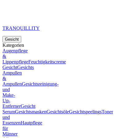
TRANQUILLITY
Gesicht
Kategorien
Augenpflege
&
Lippenpflege
Feuchtigkeitscreme
Gesicht
Gesichts
Ampullen
&
Ampullen
Gesichtsreinigung-
und
Make-
Up-
Entferner
Gesicht
Serum
Gesichtsmasken
Gesichtsöle
Gesichtspeelings
Toner
und
Essenzen
Hautpflege
für
Männer