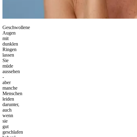
Geschwollene
Augen
mit
dunklen
Ringen
lassen
Sie
müde
aussehen
-
aber
manche
Menschen
leiden
darunter,
auch
wenn
sie
gut
geschlafen