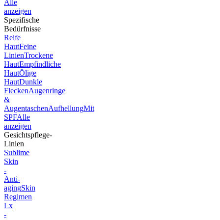
Alle
anzeigen
Spezifische
Bedürfnisse
Reife
Haut
Feine
Linien
Trockene
Haut
Empfindliche
Haut
Ölige
Haut
Dunkle
Flecken
Augenringe
&
Augentaschen
Aufhellung
Mit
SPF
Alle
anzeigen
Gesichtspflege-
Linien
Sublime
Skin
-
Anti-
aging
Skin
Regimen
Lx
-