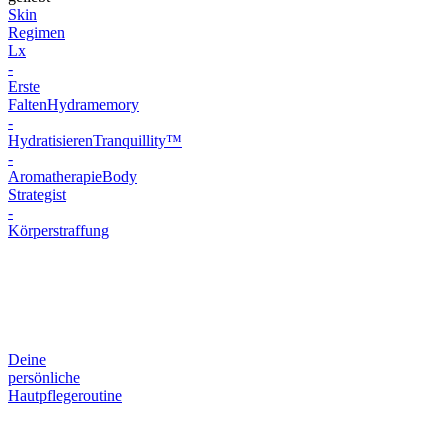
Skin
Regimen
Lx
-
Erste
Falten
Hydramemory
-
Hydratisieren
Tranquillity™
-
Aromatherapie
Body
Strategist
-
Körperstraffung
Deine
persönliche
Hautpflegeroutine