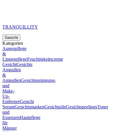
TRANQUILLITY
Gesicht
Kategorien
Augenpflege
&
Lippenpflege
Feuchtigkeitscreme
Gesicht
Gesichts
Ampullen
&
Ampullen
Gesichtsreinigung-
und
Make-
Up-
Entferner
Gesicht
Serum
Gesichtsmasken
Gesichtsöle
Gesichtspeelings
Toner
und
Essenzen
Hautpflege
für
Männer