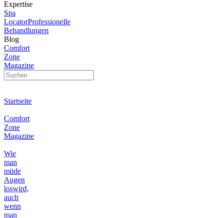
Expertise
Spa
Locator
Professionelle
Behandlungen
Blog
Comfort
Zone
Magazine
Startseite
Comfort
Zone
Magazine
Wie
man
müde
Augen
loswird,
auch
wenn
man