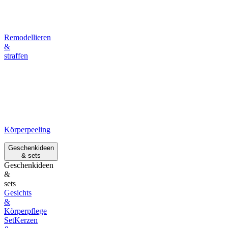
Remodellieren
&
straffen
Körperpeeling
Geschenkideen
& sets
Geschenkideen
&
sets
Gesichts
&
Körperpflege
Set
Kerzen