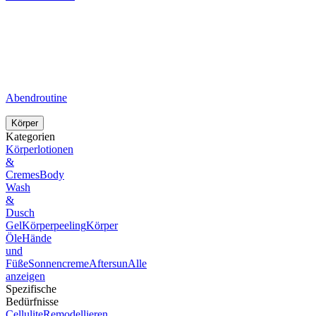
Abendroutine
Körper
Kategorien
Körperlotionen
&
Cremes
Body
Wash
&
Dusch
Gel
Körperpeeling
Körper
Öle
Hände
und
Füße
Sonnencreme
Aftersun
Alle
anzeigen
Spezifische
Bedürfnisse
Cellulite
Remodellieren