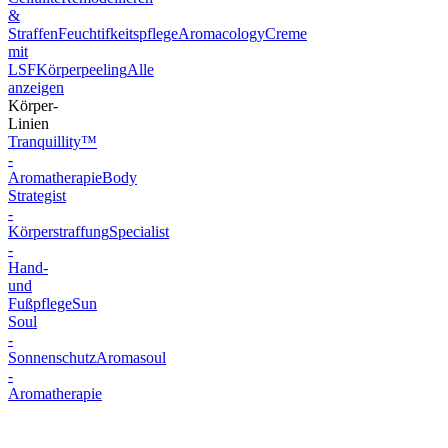
&
Straffen
Feuchtifkeitspflege
Aromacology
Creme
mit
LSF
Körperpeeling
Alle
anzeigen
Körper-
Linien
Tranquillity™
-
Aromatherapie
Body
Strategist
-
Körperstraffung
Specialist
-
Hand-
und
Fußpflege
Sun
Soul
-
Sonnenschutz
Aromasoul
-
Aromatherapie