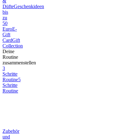
&
Düfte
Geschenkideen
bis
zu
50
Euro
E-
Gift
Card
Gift
Collection
Deine
Routine
zusammenstellen
3
Schritte
Routine
5
Schritte
Routine
Zubehör
und