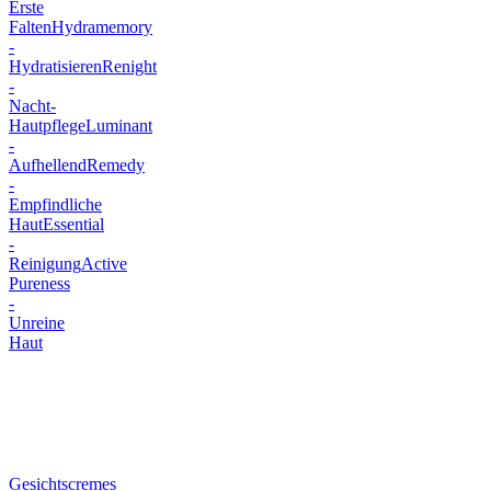
Erste
Falten
Hydramemory
-
Hydratisieren
Renight
-
Nacht-
Hautpflege
Luminant
-
Aufhellend
Remedy
-
Empfindliche
Haut
Essential
-
Reinigung
Active
Pureness
-
Unreine
Haut
Gesichtscremes