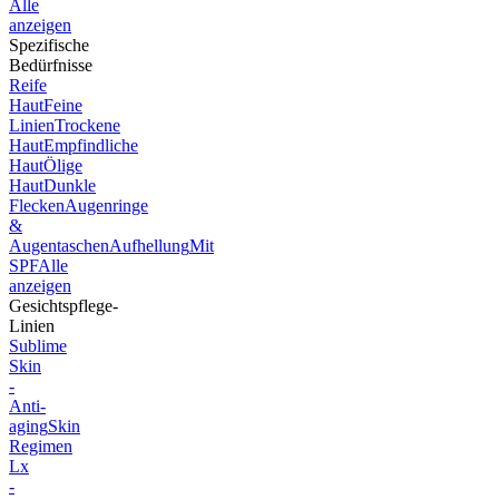
Alle
anzeigen
Spezifische
Bedürfnisse
Reife
Haut
Feine
Linien
Trockene
Haut
Empfindliche
Haut
Ölige
Haut
Dunkle
Flecken
Augenringe
&
Augentaschen
Aufhellung
Mit
SPF
Alle
anzeigen
Gesichtspflege-
Linien
Sublime
Skin
-
Anti-
aging
Skin
Regimen
Lx
-