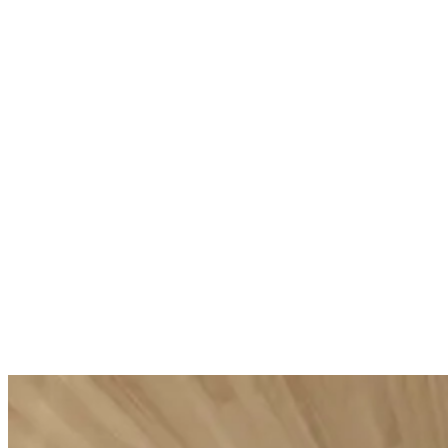
Aufhellend
Sublime S
Sublime Skin Precious Glow Drops
Eine reichhalt
Leichte, elastizitätsfördernde Mischung
€119.00
€81.00
Grundpreis
(
Grundpreis
(
€1.98
€2.70
/
ml
)
/
ml
)
In den Warenk
In den Warenkorb