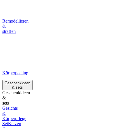
Remodellieren
&
straffen
Körperpeeling
Geschenkideen
& sets
Geschenkideen
&
sets
Gesichts
&
Körperpflege
Set
Kerzen