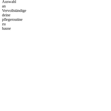
Auswahl
an
Vervollständige
deine
pflegeroutine
zu
hause
Füge Sublime Skin Precious Glow Drops zu deiner
Füge Sub