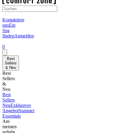
Kontaktiere
uns
Ein
Spa
finden
Anmelden
0
Best
Sellers
& Neu
Best
Sellers
&
Neu
Best
Sellers
Neu
Exklusives
Angebot
Summer
Essentials
Am
meisten
geliebt