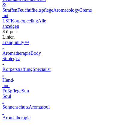
&
Straffen
Feuchtifkeitspflege
Aromacology
Creme
mit
LSF
Körperpeeling
Alle
anzeigen
Körper-
Linien
Tranquillity™
-
Aromatherapie
Body
Strategist
-
Körperstraffung
Specialist
-
Hand-
und
Fußpflege
Sun
Soul
-
Sonnenschutz
Aromasoul
-
Aromatherapie