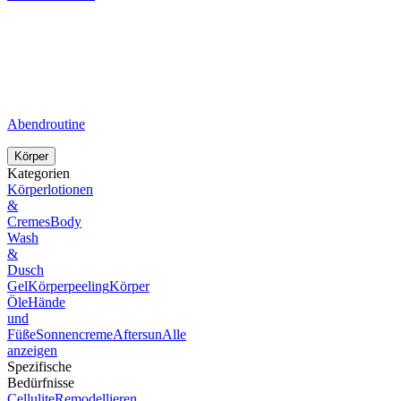
Abendroutine
Körper
Kategorien
Körperlotionen
&
Cremes
Body
Wash
&
Dusch
Gel
Körperpeeling
Körper
Öle
Hände
und
Füße
Sonnencreme
Aftersun
Alle
anzeigen
Spezifische
Bedürfnisse
Cellulite
Remodellieren