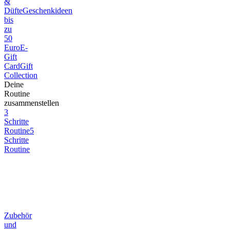
&
Düfte
Geschenkideen
bis
zu
50
Euro
E-
Gift
Card
Gift
Collection
Deine
Routine
zusammenstellen
3
Schritte
Routine
5
Schritte
Routine
Zubehör
und