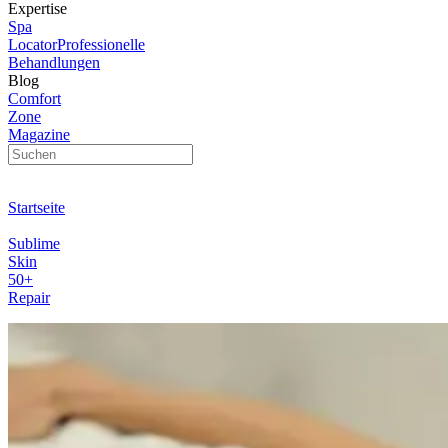
Expertise
Spa
Locator
Professionelle
Behandlungen
Blog
Comfort
Zone
Magazine
Startseite
Sublime
Skin
50+
Repair