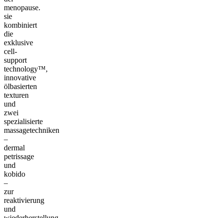
menopause.
sie
kombiniert
die
exklusive
cell-
support
technology™,
innovative
ölbasierten
texturen
und
zwei
spezialisierte
massagetechniken
–
dermal
petrissage
und
kobido
–
zur
reaktivierung
und
wiederherstellung