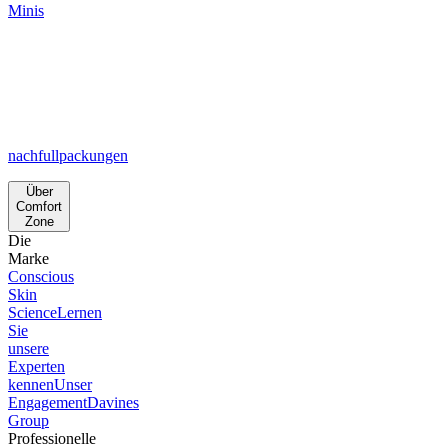
Minis
nachfullpackungen
Über
Comfort
Zone
Die
Marke
Conscious
Skin
Science
Lernen
Sie
unsere
Experten
kennen
Unser
Engagement
Davines
Group
Professionelle