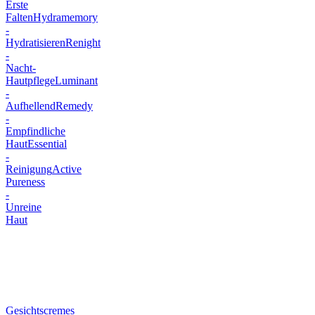
Erste
Falten
Hydramemory
-
Hydratisieren
Renight
-
Nacht-
Hautpflege
Luminant
-
Aufhellend
Remedy
-
Empfindliche
Haut
Essential
-
Reinigung
Active
Pureness
-
Unreine
Haut
Gesichtscremes