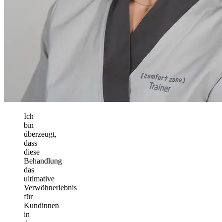
Ich
bin
überzeugt,
dass
diese
Behandlung
das
ultimative
Verwöhnerlebnis
für
Kundinnen
in