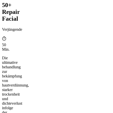
50+
Repair
Facial
Verjüngende
⏱︎
50
Min.
Die
ultimative
behandlung
zur
bekämpfung
von
hautverdünnung,
starker
trockenheit
und
dichteverlust
infolge
der