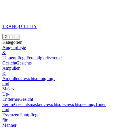
TRANQUILLITY
Gesicht
Kategorien
Augenpflege
&
Lippenpflege
Feuchtigkeitscreme
Gesicht
Gesichts
Ampullen
&
Ampullen
Gesichtsreinigung-
und
Make-
Up-
Entferner
Gesicht
Serum
Gesichtsmasken
Gesichtsöle
Gesichtspeelings
Toner
und
Essenzen
Hautpflege
für
Männer