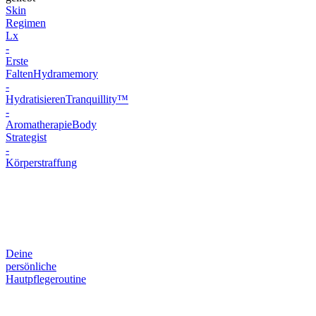
Skin
Regimen
Lx
-
Erste
Falten
Hydramemory
-
Hydratisieren
Tranquillity™
-
Aromatherapie
Body
Strategist
-
Körperstraffung
Deine
persönliche
Hautpflegeroutine