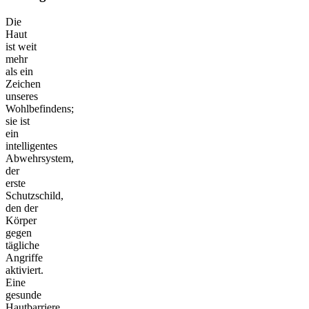
Die
Haut
ist weit
mehr
als ein
Zeichen
unseres
Wohlbefindens;
sie ist
ein
intelligentes
Abwehrsystem,
der
erste
Schutzschild,
den der
Körper
gegen
tägliche
Angriffe
aktiviert.
Eine
gesunde
Hautbarriere