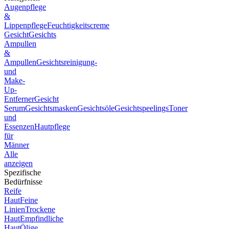
Augenpflege
&
Lippenpflege
Feuchtigkeitscreme
Gesicht
Gesichts
Ampullen
&
Ampullen
Gesichtsreinigung-
und
Make-
Up-
Entferner
Gesicht
Serum
Gesichtsmasken
Gesichtsöle
Gesichtspeelings
Toner
und
Essenzen
Hautpflege
für
Männer
Alle
anzeigen
Spezifische
Bedürfnisse
Reife
Haut
Feine
Linien
Trockene
Haut
Empfindliche
Haut
Ölige