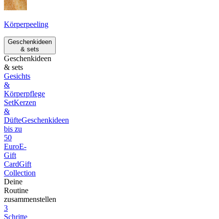
Körperpeeling
Geschenkideen
& sets
Geschenkideen
& sets
Gesichts
&
Körperpflege
Set
Kerzen
&
Düfte
Geschenkideen
bis zu
50
Euro
E-
Gift
Card
Gift
Collection
Deine
Routine
zusammenstellen
3
Schritte