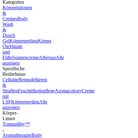
Kategorien
Körperlotionen
&
Cremes
Body
Wash
&
Dusch
Gel
Körperpeeling
Körper
Öle
Hände
und
Füße
Sonnencreme
Aftersun
Alle
anzeigen
Spezifische
Bedürfnisse
Cellulite
Remodellieren
&
Straffen
Feuchtifkeitspflege
Aromacology
Creme
mit
LSF
Körperpeeling
Alle
anzeigen
Körper-
Linien
Tranquillity™
-
Aromatherapie
Body