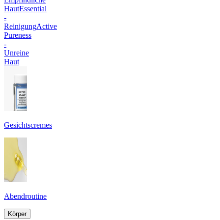
Haut
Essential
-
Reinigung
Active
Pureness
-
Unreine
Haut
Gesichtscremes
Abendroutine
Körper