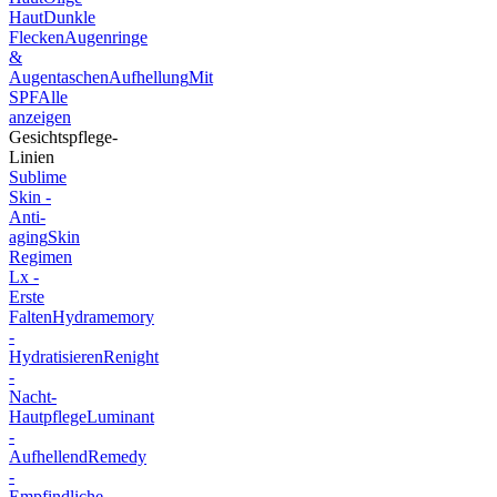
Haut
Dunkle
Flecken
Augenringe
&
Augentaschen
Aufhellung
Mit
SPF
Alle
anzeigen
Gesichtspflege-
Linien
Sublime
Skin -
Anti-
aging
Skin
Regimen
Lx -
Erste
Falten
Hydramemory
-
Hydratisieren
Renight
-
Nacht-
Hautpflege
Luminant
-
Aufhellend
Remedy
-
Empfindliche