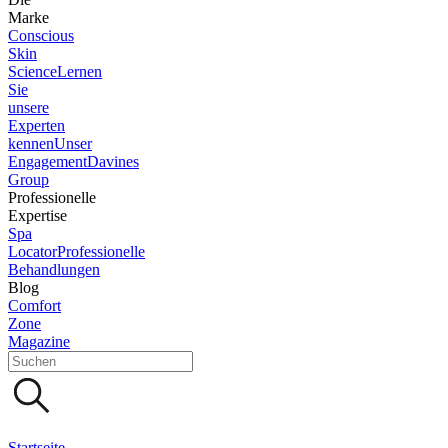
Marke
Conscious
Skin
Science
Lernen
Sie
unsere
Experten
kennen
Unser
Engagement
Davines
Group
Professionelle
Expertise
Spa
Locator
Professionelle
Behandlungen
Blog
Comfort
Zone
Magazine
Startseite