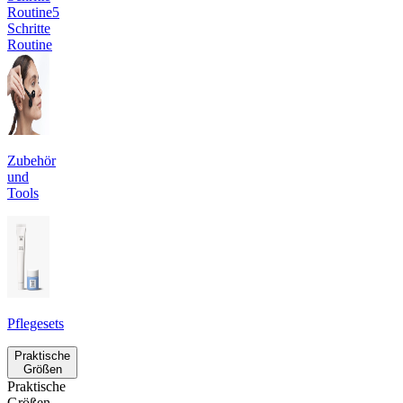
Routine
5
Schritte
Routine
Zubehör
und
Tools
Pflegesets
Praktische
Größen
Praktische
Größen