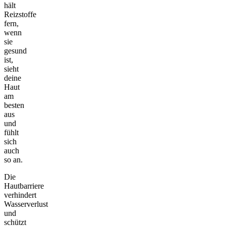
hält
Reizstoffe
fern,
wenn
sie
gesund
ist,
sieht
deine
Haut
am
besten
aus
und
fühlt
sich
auch
so an.
Die
Hautbarriere
verhindert
Wasserverlust
und
schützt