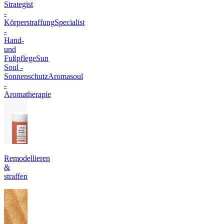
Strategist
-
Körperstraffung
Specialist
-
Hand-
und
Fußpflege
Sun
Soul -
Sonnenschutz
Aromasoul
-
Aromatherapie
Remodellieren
&
straffen