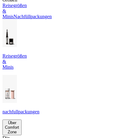
Reisegrößen
&
Minis
Nachfüllpackungen
Reisegrößen
&
Minis
nachfullpackungen
Über
Comfort
Zone
Die