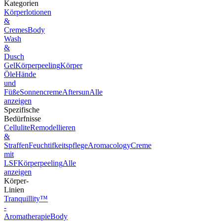
Kategorien
Körperlotionen
&
Cremes
Body
Wash
&
Dusch
Gel
Körperpeeling
Körper
Öle
Hände
und
Füße
Sonnencreme
Aftersun
Alle
anzeigen
Spezifische
Bedürfnisse
Cellulite
Remodellieren
&
Straffen
Feuchtifkeitspflege
Aromacology
Creme
mit
LSF
Körperpeeling
Alle
anzeigen
Körper-
Linien
Tranquillity™
-
Aromatherapie
Body