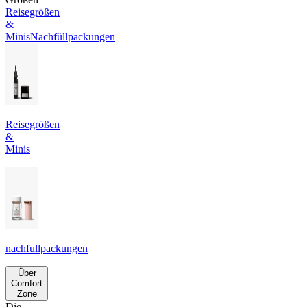
Reisegrößen
&
Minis
Nachfüllpackungen
Reisegrößen
&
Minis
nachfullpackungen
Über
Comfort
Zone
Die