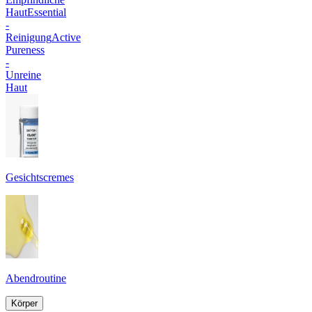
Haut
Essential
-
Reinigung
Active
Pureness
-
Unreine
Haut
Gesichtscremes
Abendroutine
Körper