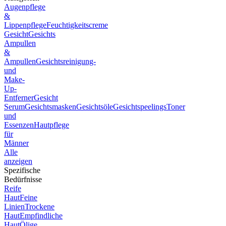
Augenpflege
&
Lippenpflege
Feuchtigkeitscreme
Gesicht
Gesichts
Ampullen
&
Ampullen
Gesichtsreinigung-
und
Make-
Up-
Entferner
Gesicht
Serum
Gesichtsmasken
Gesichtsöle
Gesichtspeelings
Toner
und
Essenzen
Hautpflege
für
Männer
Alle
anzeigen
Spezifische
Bedürfnisse
Reife
Haut
Feine
Linien
Trockene
Haut
Empfindliche
Haut
Ölige