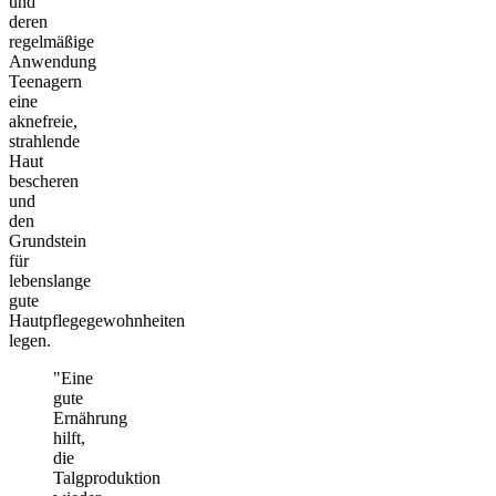
und
deren
regelmäßige
Anwendung
Teenagern
eine
aknefreie,
strahlende
Haut
bescheren
und
den
Grundstein
für
lebenslange
gute
Hautpflegegewohnheiten
legen.
"Eine
gute
Ernährung
hilft,
die
Talgproduktion