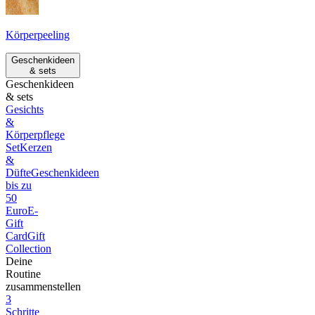
Körperpeeling
Geschenkideen
& sets
Geschenkideen
& sets
Gesichts
&
Körperpflege
Set
Kerzen
&
Düfte
Geschenkideen
bis zu
50
Euro
E-
Gift
Card
Gift
Collection
Deine
Routine
zusammenstellen
3
Schritte