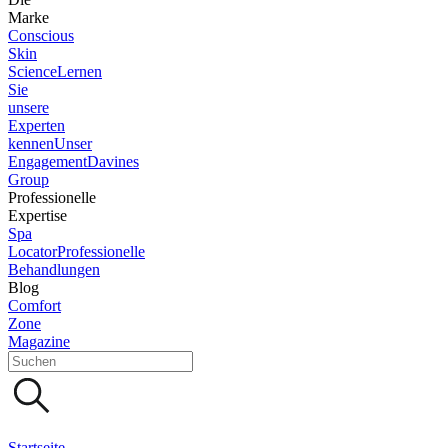
Marke
Conscious
Skin
Science
Lernen
Sie
unsere
Experten
kennen
Unser
Engagement
Davines
Group
Professionelle
Expertise
Spa
Locator
Professionelle
Behandlungen
Blog
Comfort
Zone
Magazine
Startseite