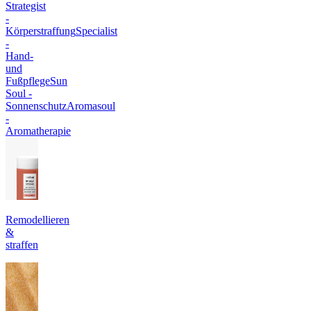
Strategist
-
Körperstraffung
Specialist
-
Hand-
und
Fußpflege
Sun
Soul -
Sonnenschutz
Aromasoul
-
Aromatherapie
Remodellieren
&
straffen