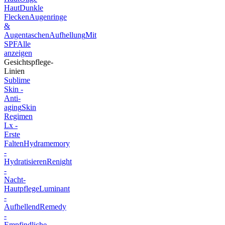
Haut
Dunkle
Flecken
Augenringe
&
Augentaschen
Aufhellung
Mit
SPF
Alle
anzeigen
Gesichtspflege-
Linien
Sublime
Skin -
Anti-
aging
Skin
Regimen
Lx -
Erste
Falten
Hydramemory
-
Hydratisieren
Renight
-
Nacht-
Hautpflege
Luminant
-
Aufhellend
Remedy
-
Empfindliche