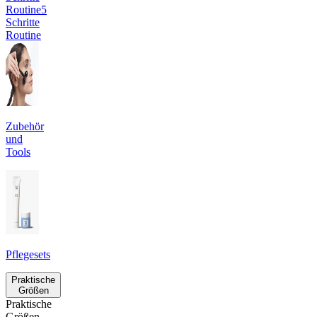
Routine
5
Schritte
Routine
Zubehör
und
Tools
Pflegesets
Praktische
Größen
Praktische
Größen