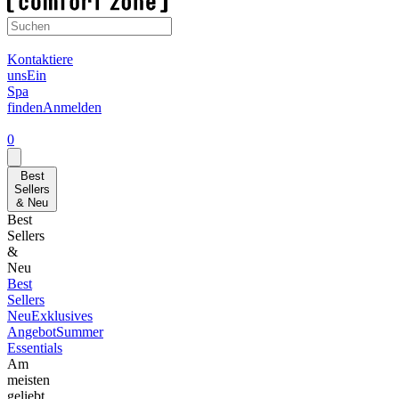
Kontaktiere
uns
Ein
Spa
finden
Anmelden
0
Best
Sellers
& Neu
Best
Sellers
&
Neu
Best
Sellers
Neu
Exklusives
Angebot
Summer
Essentials
Am
meisten
geliebt