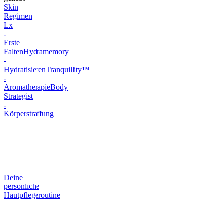
Skin
Regimen
Lx
-
Erste
Falten
Hydramemory
-
Hydratisieren
Tranquillity™
-
Aromatherapie
Body
Strategist
-
Körperstraffung
Deine
persönliche
Hautpflegeroutine