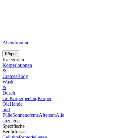
Abendroutine
Körper
Kategorien
Körperlotionen
&
Cremes
Body
Wash
&
Dusch
Gel
Körperpeeling
Körper
Öle
Hände
und
Füße
Sonnencreme
Aftersun
Alle
anzeigen
Spezifische
Bedürfnisse
Cellulite
Remodellieren