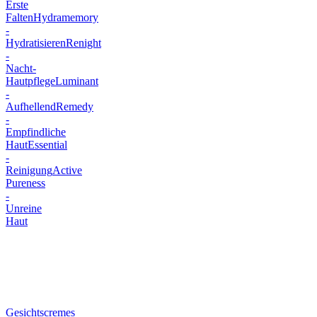
Erste
Falten
Hydramemory
-
Hydratisieren
Renight
-
Nacht-
Hautpflege
Luminant
-
Aufhellend
Remedy
-
Empfindliche
Haut
Essential
-
Reinigung
Active
Pureness
-
Unreine
Haut
Gesichtscremes