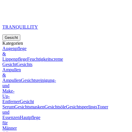
TRANQUILLITY
Gesicht
Kategorien
Augenpflege
&
Lippenpflege
Feuchtigkeitscreme
Gesicht
Gesichts
Ampullen
&
Ampullen
Gesichtsreinigung-
und
Make-
Up-
Entferner
Gesicht
Serum
Gesichtsmasken
Gesichtsöle
Gesichtspeelings
Toner
und
Essenzen
Hautpflege
für
Männer