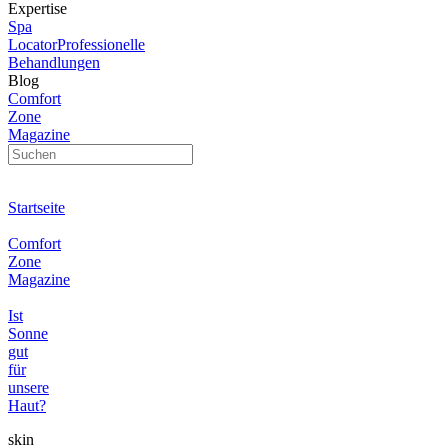
Expertise
Spa
Locator
Professionelle
Behandlungen
Blog
Comfort
Zone
Magazine
Startseite
Comfort
Zone
Magazine
Ist
Sonne
gut
für
unsere
Haut?
skin