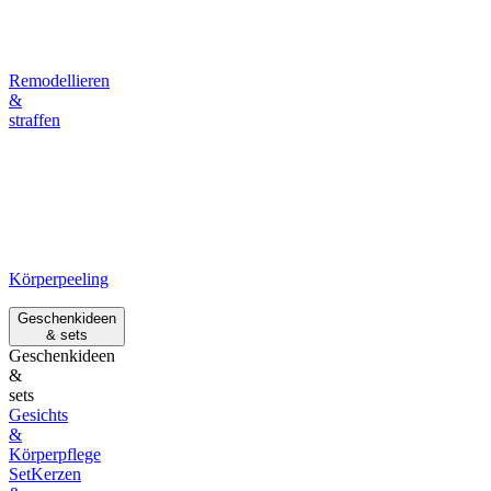
Remodellieren
&
straffen
Körperpeeling
Geschenkideen
& sets
Geschenkideen
&
sets
Gesichts
&
Körperpflege
Set
Kerzen