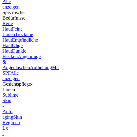
Alle
anzeigen
Spezifische
Bedürfnisse
Reife
Haut
Feine
Linien
Trockene
Haut
Empfindliche
Haut
Ölige
Haut
Dunkle
Flecken
Augenringe
&
Augentaschen
Aufhellung
Mit
SPF
Alle
anzeigen
Gesichtspflege-
Linien
Sublime
Skin
-
Anti-
aging
Skin
Regimen
Lx
-