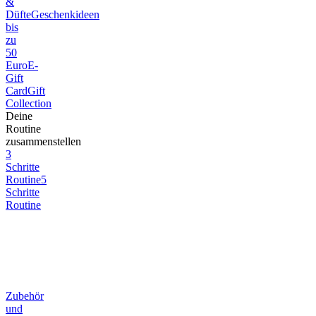
&
Düfte
Geschenkideen
bis
zu
50
Euro
E-
Gift
Card
Gift
Collection
Deine
Routine
zusammenstellen
3
Schritte
Routine
5
Schritte
Routine
Zubehör
und