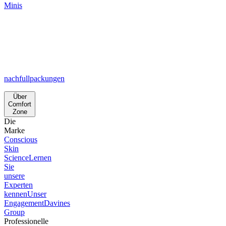
Minis
nachfullpackungen
Über
Comfort
Zone
Die
Marke
Conscious
Skin
Science
Lernen
Sie
unsere
Experten
kennen
Unser
Engagement
Davines
Group
Professionelle