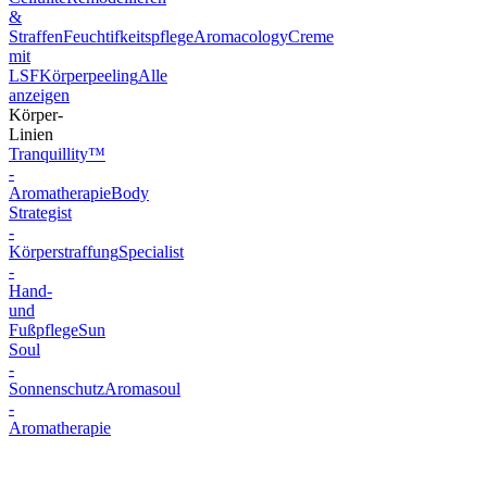
&
Straffen
Feuchtifkeitspflege
Aromacology
Creme
mit
LSF
Körperpeeling
Alle
anzeigen
Körper-
Linien
Tranquillity™
-
Aromatherapie
Body
Strategist
-
Körperstraffung
Specialist
-
Hand-
und
Fußpflege
Sun
Soul
-
Sonnenschutz
Aromasoul
-
Aromatherapie