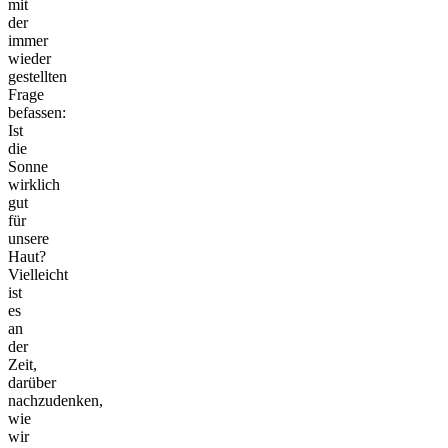
mit
der
immer
wieder
gestellten
Frage
befassen:
Ist
die
Sonne
wirklich
gut
für
unsere
Haut?
Vielleicht
ist
es
an
der
Zeit,
darüber
nachzudenken,
wie
wir