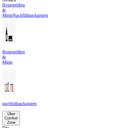
Reisegrößen
&
Minis
Nachfüllpackungen
Reisegrößen
&
Minis
nachfullpackungen
Über
Comfort
Zone
Die