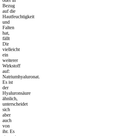
oder in
Bezug
auf die
Hautfeuchtigkeit
und
Falten
hat,
fällt
Dir
vielleicht
ein
weiterer
Wirkstoff
auf:
Natriumhyaluronat.
Es ist
der
Hyaluronsäure
ähnlich,
unterscheidet
sich
aber
auch
von
ihr. Es