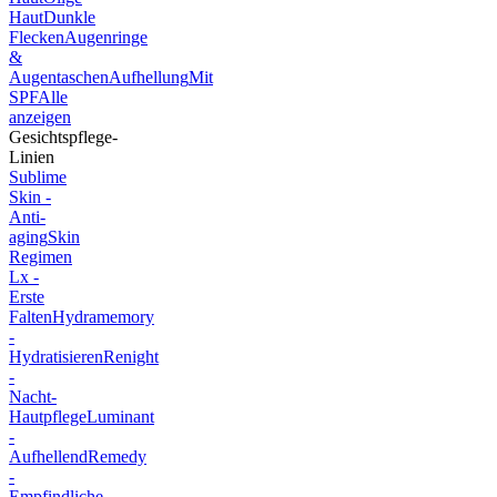
Haut
Dunkle
Flecken
Augenringe
&
Augentaschen
Aufhellung
Mit
SPF
Alle
anzeigen
Gesichtspflege-
Linien
Sublime
Skin -
Anti-
aging
Skin
Regimen
Lx -
Erste
Falten
Hydramemory
-
Hydratisieren
Renight
-
Nacht-
Hautpflege
Luminant
-
Aufhellend
Remedy
-
Empfindliche