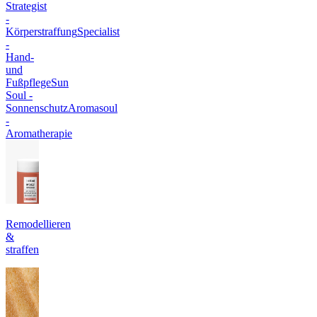
Strategist
-
Körperstraffung
Specialist
-
Hand-
und
Fußpflege
Sun
Soul -
Sonnenschutz
Aromasoul
-
Aromatherapie
Remodellieren
&
straffen