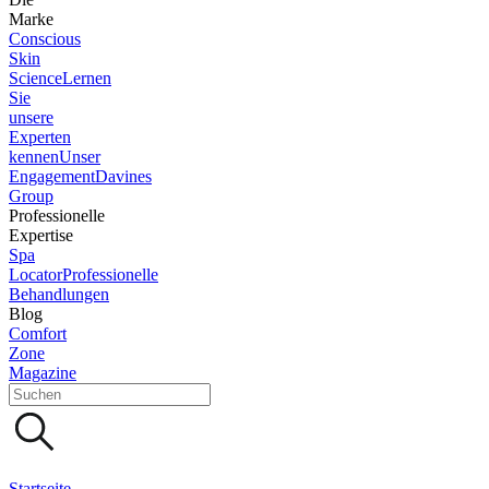
Marke
Conscious
Skin
Science
Lernen
Sie
unsere
Experten
kennen
Unser
Engagement
Davines
Group
Professionelle
Expertise
Spa
Locator
Professionelle
Behandlungen
Blog
Comfort
Zone
Magazine
Startseite