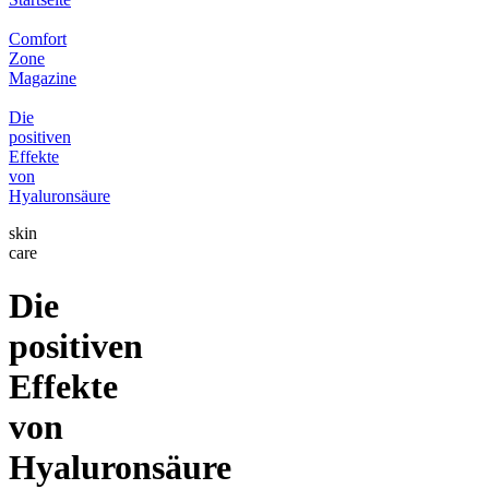
Comfort
Zone
Magazine
Die
positiven
Effekte
von
Hyaluronsäure
skin
care
Die
positiven
Effekte
von
Hyaluronsäure