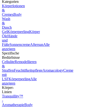
Kategorien
Körperlotionen
&
Cremes
Body
Wash
&
Dusch
Gel
Körperpeeling
Körper
Öle
Hände
und
Füße
Sonnencreme
Aftersun
Alle
anzeigen
Spezifische
Bedürfnisse
Cellulite
Remodellieren
&
Straffen
Feuchtifkeitspflege
Aromacology
Creme
mit
LSF
Körperpeeling
Alle
anzeigen
Körper-
Linien
Tranquillity™
-
Aromatherapie
Body