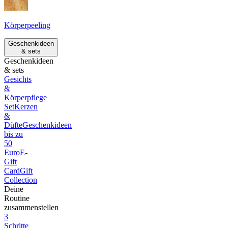
Körperpeeling
Geschenkideen
& sets
Geschenkideen
& sets
Gesichts
&
Körperpflege
Set
Kerzen
&
Düfte
Geschenkideen
bis zu
50
Euro
E-
Gift
Card
Gift
Collection
Deine
Routine
zusammenstellen
3
Schritte