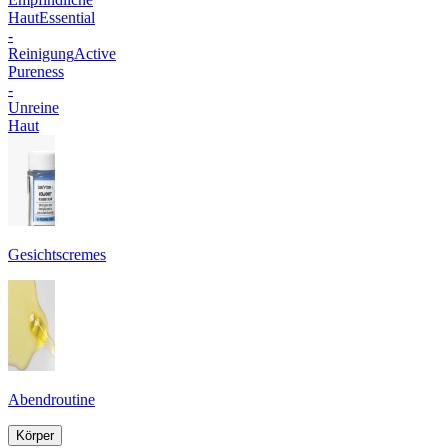
Haut
Essential
-
Reinigung
Active
Pureness
-
Unreine
Haut
Gesichtscremes
Abendroutine
Körper