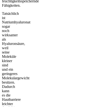
feuchtigkeitsspeichernde
Fähigkeiten.
Tatsächlich
ist
Natriumhyaluronat
sogar
noch
wirksamer
als
Hyaluronsäure,
weil
seine
Moleküle
kleiner
sind
und ein
geringeres
Molekulargewicht
besitzen.
Dadurch
kann
es die
Hautbarriere
leichter