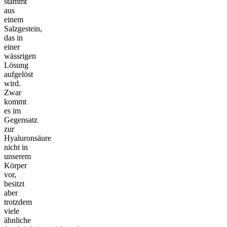
stammt
aus
einem
Salzgestein,
das in
einer
wässrigen
Lösung
aufgelöst
wird.
Zwar
kommt
es im
Gegensatz
zur
Hyaluronsäure
nicht in
unserem
Körper
vor,
besitzt
aber
trotzdem
viele
ähnliche