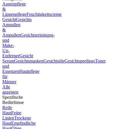
Augenpflege
&
Lippenpflege
Feuchtigkeitscreme
Gesicht
Gesichts
Ampullen
&
Ampullen
Gesichtsreinigung-
und
Make-
Up-
Entferner
Gesicht
Serum
Gesichtsmasken
Gesichtsöle
Gesichtspeelings
Toner
und
Essenzen
Hautpflege
für
Männer
Alle
anzeigen
Spezifische
Bedürfnisse
Reife
Haut
Feine
Linien
Trockene
Haut
Empfindliche
Haut
Ölige