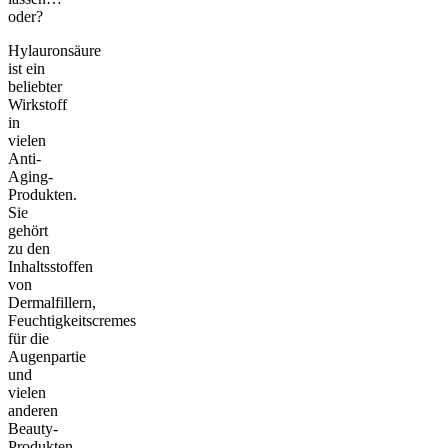
oder?
Hylauronsäure
ist ein
beliebter
Wirkstoff
in
vielen
Anti-
Aging-
Produkten.
Sie
gehört
zu den
Inhaltsstoffen
von
Dermalfillern,
Feuchtigkeitscremes
für die
Augenpartie
und
vielen
anderen
Beauty-
Produkten.