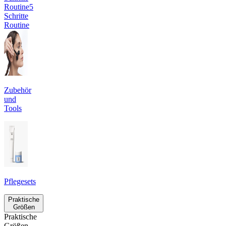
Routine
5
Schritte
Routine
Zubehör
und
Tools
Pflegesets
Praktische
Größen
Praktische
Größen